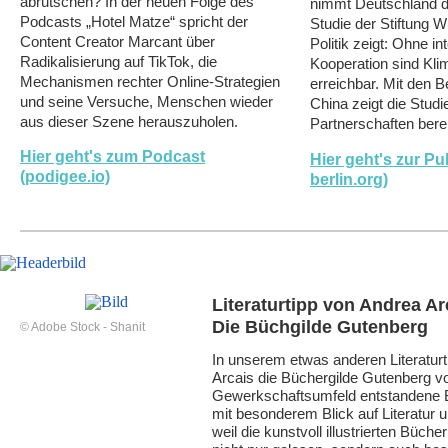
abrutschen? In der neuen Folge des
nimmt Deutschland d
Podcasts „Hotel Matze“ spricht der
Studie der Stiftung 
Content Creator Marcant über
Politik zeigt: Ohne in
Radikalisierung auf TikTok, die
Kooperation sind Kl
Mechanismen rechter Online-Strategien
erreichbar. Mit den B
und seine Versuche, Menschen wieder
China zeigt die Stud
aus dieser Szene herauszuholen.
Partnerschaften bere
Hier geht's zum Podcast
Hier geht's zur Pu
(podigee.io)
berlin.org)
Literaturtipp von Andrea Ar
Die Büchgilde Gutenberg
© Adobe Stock - Shanit
In unserem etwas anderen Literaturti
Arcais die Büchergilde Gutenberg v
Gewerkschaftsumfeld entstandene 
mit besonderem Blick auf Literatur 
weil die kunstvoll illustrierten Büche