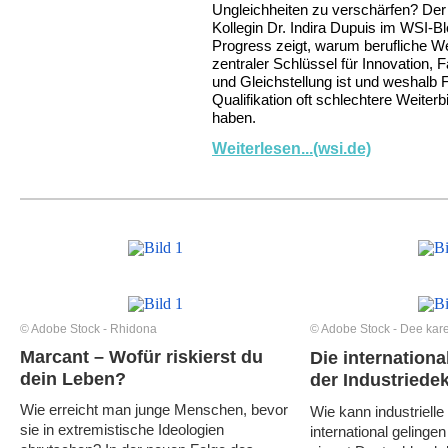
Ungleichheiten zu verschärfen? Der
Kollegin Dr. Indira Dupuis im WSI-B
Progress zeigt, warum berufliche We
zentraler Schlüssel für Innovation, 
und Gleichstellung ist und weshalb 
Qualifikation oft schlechtere Weite
haben.
Weiterlesen...(wsi.de)
© Adobe Stock - Rhidona
© Adobe Stock - Dee kar
Marcant
–
Wofür riskierst du
Die internation
dein Leben?
der Industriede
Wie erreicht man junge Menschen, bevor
Wie kann industriell
sie in extremistische Ideologien
international gelinge